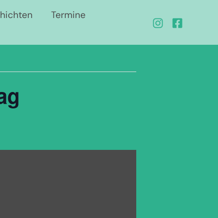
chichten
Termine
ag