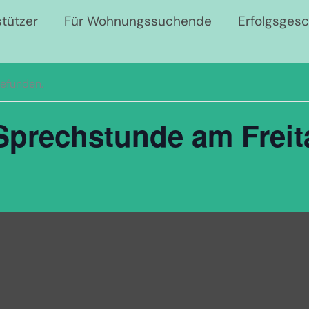
stützer
Für Wohnungssuchende
Erfolgsges
gefunden.
Sprechstunde am Freit