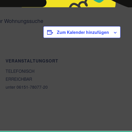
zur Wohnungssuche
Zum Kalender hinzufügen
VERANSTALTUNGSORT
TELEFONISCH
ERREICHBAR
unter 06151-78077-20