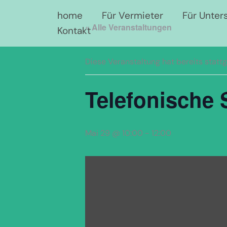
Zum
home
Für Vermieter
Für Unter
Inhalt
« Alle Veranstaltungen
Kontakt
springen
Diese Veranstaltung hat bereits statt
Telefonische 
Mai 29 @ 10:00
-
12:00