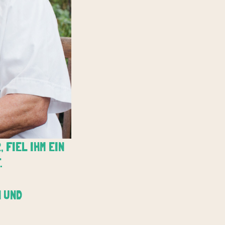
 FIEL IHM EIN
.
N UND