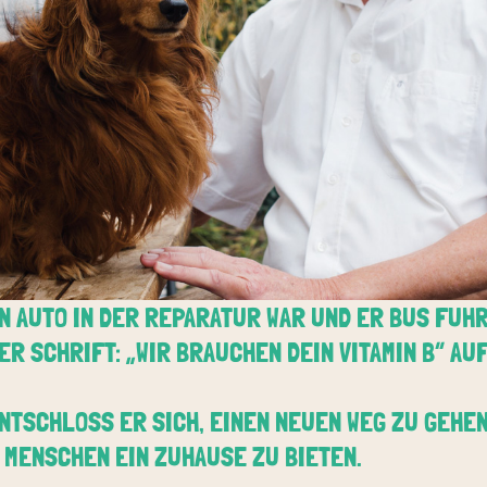
N AUTO IN DER REPARATUR WAR UND ER BUS FUHR,
ER SCHRIFT: „WIR BRAUCHEN DEIN VITAMIN B“ AUF
NTSCHLOSS ER SICH, EINEN NEUEN WEG ZU GEHE
 MENSCHEN EIN ZUHAUSE ZU BIETEN.